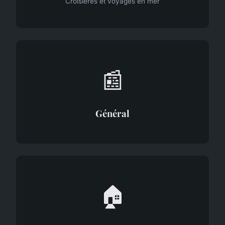
Croisières et voyages en mer
📰
Général
🏠